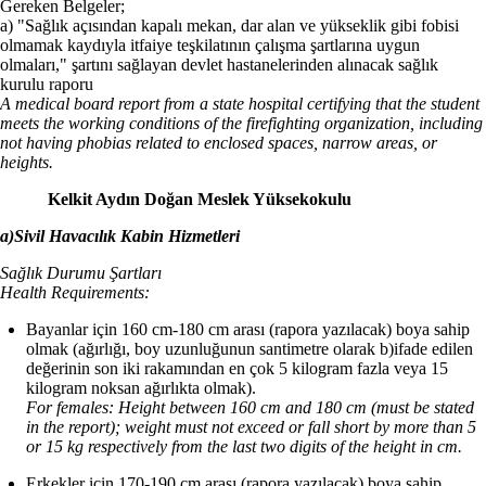
Gereken Belgeler;
a) "Sağlık açısından kapalı mekan, dar alan ve yükseklik gibi fobisi
olmamak kaydıyla itfaiye teşkilatının çalışma şartlarına uygun
olmaları," şartını sağlayan devlet hastanelerinden alınacak sağlık
kurulu raporu
A medical board report from a state hospital certifying that the student
meets the working conditions of the firefighting organization, including
not having phobias related to enclosed spaces, narrow areas, or
heights.
Kelkit Aydın Doğan Meslek Yüksekokulu
a)Sivil Havacılık Kabin Hizmetleri
Sağlık Durumu Şartları
Health Requirements:
Bayanlar için 160 cm-180 cm arası (rapora yazılacak) boya sahip
olmak (ağırlığı, boy uzunluğunun santimetre olarak b)ifade edilen
değerinin son iki rakamından en çok 5 kilogram fazla veya 15
kilogram noksan ağırlıkta olmak).
For females: Height between 160 cm and 180 cm (must be stated
in the report); weight must not exceed or fall short by more than 5
or 15 kg respectively from the last two digits of the height in cm.
Erkekler için 170-190 cm arası (rapora yazılacak) boya sahip