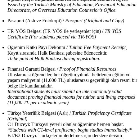
Issued by the Turkish Ministry of Education, Provincial Education
Directorate, or Overseas Education Counselor’s Office.
Pasaport (Aslı ve Fotokopi) /
Passport (Original and Copy)
TR-YÖS Belgesi (TR-YÖS ile yerleşenler için) /
TR-YÖS
Certificate (For students placed via TR-YÖS)
Öğrenim Katkı Payı Dekontu /
Tuition Fee Payment Receipt,
Kayıt sırasında Halk Bankası şubesine ödenecektir.
To be paid at Halk Bankası during registration.
Finansal Garanti Belgesi /
Proof of Financial Resources
Uluslararası öğrenciler, her öğretim yılında belirlenen eğitim ve
yaşam maliyetini (11.000 TL) uluslararası geçerliliği olan resmi bir
belge ile kanıtlamalıdır.
International students must submit an internationally valid
document proving financial means for tuition and living expenses
(11,000 TL per academic year).
Türkçe Yeterlilik Belgesi (Aslı) /
Turkish Proficiency Certificate
(Original)
C1 Düzeyi: Türkçesi yeterli olanlar öğrenime hemen başlar.
*Students with C1-level proficiency begin studies immediately.*
B1/B2 Düzeyi: Türkçelerini ilerletmek için derslere devam