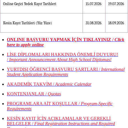
Online Geçici Yedek Kayıt Tarihleri
15.07.2026
19.07.2026
Kesin Kayıt Tarihleri (Yüz Yüze)
31.08.2026
18.09.2026
ONLINE BAŞVURU YAPMAK İÇİN TIKLAYINIZ /
Click
here to apply online
LİSE DİPLOMALARI HAKKINDA ÖNEMLİ DUYURU!
/
Important Announcement About High School Diplomas!
YURTDIŞI ÖĞRENCİ BAŞVURU ŞARTLARI /
International
Student Application Requirements
AKADEMİK TAKVİM /
Academic Calendar
KONTENJANLAR /
Quotas
PROGRAMLARA AİT KOŞULLAR /
Program-Specific
Requirements
KESİN KAYIT İÇİN AÇIKLAMALAR VE GEREKLİ
BELGELER /
Final Registration Instructions and Required