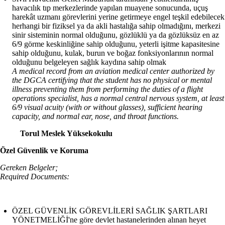
havacılık tıp merkezlerinde yapılan muayene sonucunda, uçuş
harekât uzmanı görevlerini yerine getirmeye engel teşkil edebilecek
herhangi bir fiziksel ya da akli hastalığa sahip olmadığını, merkezi
sinir sisteminin normal olduğunu, gözlüklü ya da gözlüksüz en az
6/9 görme keskinliğine sahip olduğunu, yeterli işitme kapasitesine
sahip olduğunu, kulak, burun ve boğaz fonksiyonlarının normal
olduğunu belgeleyen sağlık kaydına sahip olmak
A medical record from an aviation medical center authorized by
the DGCA certifying that the student has no physical or mental
illness preventing them from performing the duties of a flight
operations specialist, has a normal central nervous system, at least
6/9 visual acuity (with or without glasses), sufficient hearing
capacity, and normal ear, nose, and throat functions.
Torul Meslek Yüksekokulu
Özel Güvenlik ve Koruma
Gereken Belgeler;
Required Documents:
ÖZEL GÜVENLİK GÖREVLİLERİ SAĞLIK ŞARTLARI
YÖNETMELİĞİ'ne göre devlet hastanelerinden alınan heyet