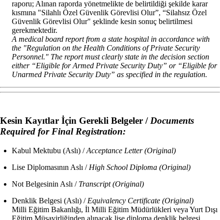
raporu; Alınan raporda yönetmelikte de belirtildiği şekilde karar
kısmına "Silahlı Özel Güvenlik Görevlisi Olur”, “Silahsız Özel
Güvenlik Görevlisi Olur" şeklinde kesin sonuç belirtilmesi
gerekmektedir.
A medical board report from a state hospital in accordance with
the "Regulation on the Health Conditions of Private Security
Personnel." The report must clearly state in the decision section
either “Eligible for Armed Private Security Duty” or “Eligible for
Unarmed Private Security Duty” as specified in the regulation.
Kesin Kayıtlar İçin Gerekli Belgeler /
Documents
Required for Final Registration:
Kabul Mektubu (Aslı) /
Acceptance Letter (Original)
Lise Diplomasının Aslı /
High School Diploma (Original)
Not Belgesinin Aslı /
Transcript (Original)
Denklik Belgesi (Aslı) /
Equivalency Certificate (Original)
Milli Eğitim Bakanlığı, İl Milli Eğitim Müdürlükleri veya Yurt Dışı
Eğitim Müşavirliğinden alınacak lise diploma denklik belgesi.