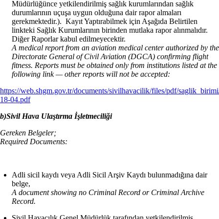
Müdürlüğünce yetkilendirilmiş sağlık kurumlarından sağlık
durumlarının uçuşa uygun olduğuna dair rapor almaları
gerekmektedir.). Kayıt Yaptırabilmek için Aşağıda Belirtilen
linkteki Sağlık Kurumlarının birinden mutlaka rapor alınmalıdır.
Diğer Raporlar kabul edilmeyecektir.
A medical report from an aviation medical center authorized by the
Directorate General of Civil Aviation (DGCA) confirming flight
fitness. Reports must be obtained only from institutions listed at the
following link — other reports will not be accepted:
https://web.shgm.gov.tr/documents/sivilhavacilik/files/pdf/saglik_bir
18-04.pdf
b)Sivil Hava Ulaştırma İşletmeciliği
Gereken Belgeler;
Required Documents:
Adli sicil kaydı veya Adli Sicil Arşiv Kaydı bulunmadığına dair
belge,
A document showing no Criminal Record or Criminal Archive
Record.
Sivil Havacılık Genel Müdürlük tarafından yetkilendirilmiş