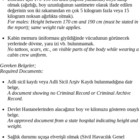
olmak (ağırlığı, boy uzunluğunun santimetre olarak ifade edilen
değerinin son iki rakamından en çok 5 kilogram fazla veya 15
kilogram noksan ağırlıkta olmak).
For males: Height between 170 cm and 190 cm (must be stated in
the report); same weight rule applies.
Kabin memuru üniforması giyildiğinde vücudunun görünecek
yerlerinde dövme, yara izi vb. bulunmamak.
No tattoos, scars, etc., on visible parts of the body while wearing a
cabin crew uniform.
Gereken Belgeler;
Required Documents:
Adli sicil kaydı veya Adli Sicil Arşiv Kaydı bulunmadığına dair
belge,
A document showing no Criminal Record or Criminal Archive
Record.
Devlet Hastanelerinden alacağınız boy ve kilonuzu gösteren onaylı
belge.
An approved document from a state hospital indicating height and
weight.
Sağlık durumu uçuşa elverişli olmak (Sivil Havacılık Genel