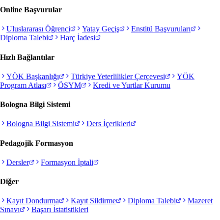
Online Başvurular
Uluslararası Öğrenci
Yatay Geçiş
Enstitü Başvuruları
Diploma Talebi
Harç İadesi
Hızlı Bağlantılar
YÖK Başkanlığı
Türkiye Yeterlilikler Çerçevesi
YÖK
Program Atlası
ÖSYM
Kredi ve Yurtlar Kurumu
Bologna Bilgi Sistemi
Bologna Bilgi Sistemi
Ders İçerikleri
Pedagojik Formasyon
Dersler
Formasyon İptali
Diğer
Kayıt Dondurma
Kayıt Sildirme
Diploma Talebi
Mazeret
Sınavı
Başarı İstatistikleri